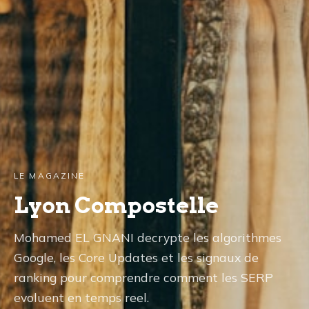
LE MAGAZINE
Lyon Compostelle
Mohamed EL GNANI decrypte les algorithmes
Google, les Core Updates et les signaux de
ranking pour comprendre comment les SERP
evoluent en temps reel.